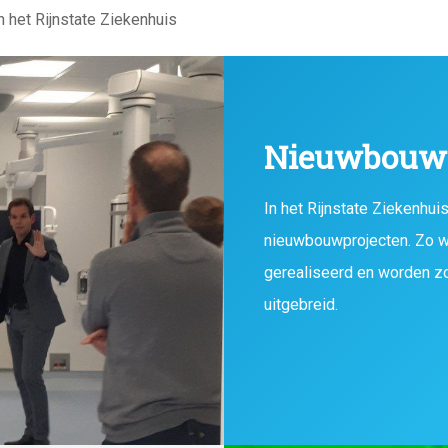
 het Rijnstate Ziekenhuis
Nieuwbouw 
In het Rijnstate Ziekenhu
nieuwbouwprojecten. Zo w
gerealiseerd en worden z
uitgebreid.