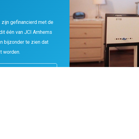
, zijn gefinancierd met de
dit één van JCI Arnhems
n bijzonder te zien dat
t worden.
.sonsbeekopen.nl
Hypermode