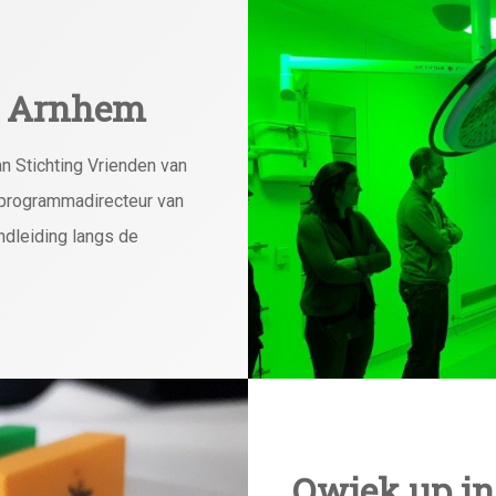
CI Arnhem
n Stichting Vrienden van
, programmadirecteur van
ndleiding langs de
Qwiek.up in